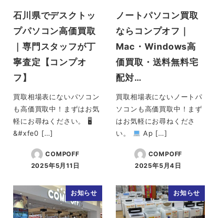
石川県でデスクトッ
ノートパソコン買取
プパソコン高価買取
ならコンプオフ｜
｜専門スタッフが丁
Mac・Windows高
寧査定【コンプオ
価買取・送料無料宅
フ】
配対…
買取相場表にないパソコン
買取相場表にないノートパ
も高価買取中！まずはお気
ソコンも高価買取中！まず
軽にお尋ねください。 🖥
はお気軽にお尋ねくださ
&#xfe0 […]
い。
Ap […]
COMPOFF
COMPOFF
2025年5月11日
2025年5月4日
投稿日
投稿日
お知らせ
お知らせ