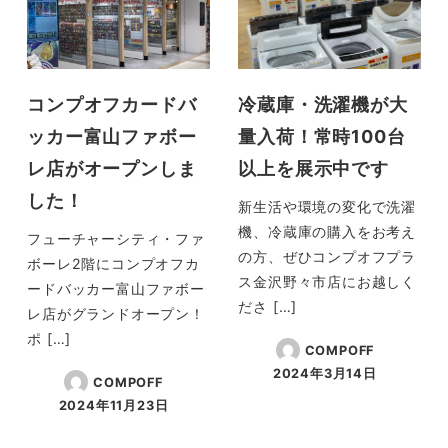
コンプオフカードバ
冷蔵庫・洗濯機が大
ッカー富山ファボー
量入荷！常時100台
レ店がオープンしま
以上を展示中です
した！
新生活や環境の変化で洗濯
機、冷蔵庫の購入をお考え
フューチャーシティ・ファ
の方、ぜひコンプオフプラ
ボーレ2階にコンプオフカ
ス金沢野々市店にお越しく
ードバッカー富山ファボー
ださ […]
レ店がグランドオープン！
ポ […]
COMPOFF
2024年3月14日
COMPOFF
投稿日
2024年11月23日
投稿日