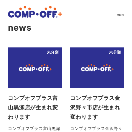
メ
イ
MENU
ン
news
コ
ン
テ
未分類
未分類
ン
ツ
へ
移
動
コンプオフプラス富
コンプオフプラス金
山黒瀬店が生まれ変
沢野々市店が生まれ
わります
変わります
コンプオフプラス富山黒瀬
コンプオフプラス金沢野々