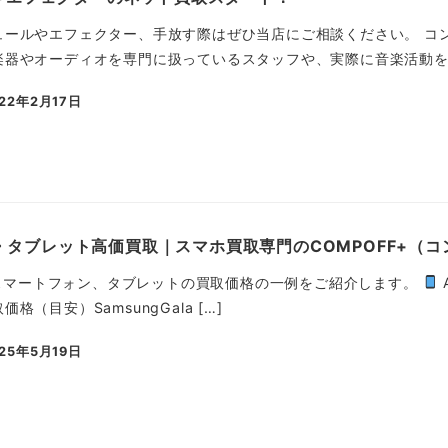
ュールやエフェクター、手放す際はぜひ当店にご相談ください。 コ
器やオーディオを専門に扱っているスタッフや、実際に音楽活動をし
022年2月17日
稿日
マホ・タブレット高価買取｜スマホ買取専門のCOMPOFF+（
idスマートフォン、タブレットの買取価格の一例をご紹介します。
格（目安）SamsungGala […]
025年5月19日
稿日