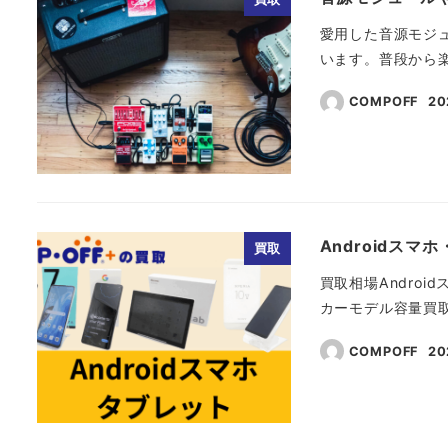
愛用した音源モジ
います。普段から楽
COMPOFF
2
投
Androidス
買取
買取相場Andro
カーモデル容量買取価
COMPOFF
2
投