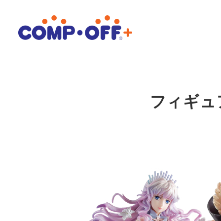
メ
イ
ン
コ
ン
テ
ン
フィギュ
ツ
へ
移
動