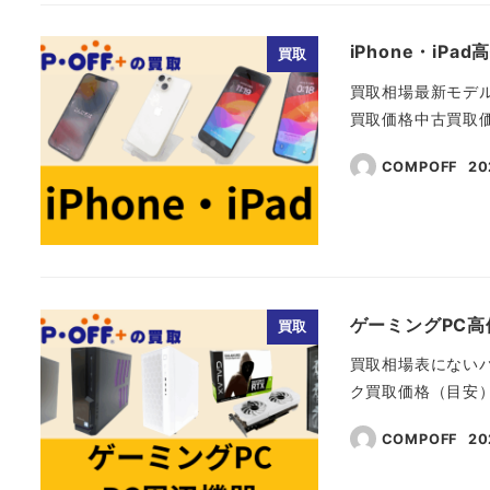
iPhone・iP
買取
買取相場最新モデルか
買取価格中古買取価格iP
COMPOFF
2
投
ゲーミングPC高
買取
買取相場表にない
ク買取価格（目安）GA
COMPOFF
2
投