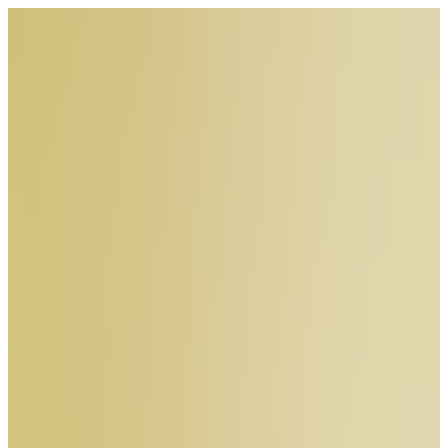
メ
イ
ン
コ
ン
テ
ン
ツ
へ
移
動